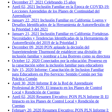
December 27, 2021
Celebrando 15 años
April 02, 2021
Inclusión Familiar en la Época de COVID-19:
Lecciones Aprendidas de los Planes de Continuidad del
Aprendizaje
January 22, 2021
Inclusión Familiar en California: Logros y
Desafíos Identificados de la Herramienta de Autorreflexión de
la Prioridad 3 del 2021
January 21, 2021
Inclusión Familiar en California: Fortalezas,
Necesidades y Tendencias Identificadas de la Herramienta de
Autorreflexión del 2019 de la Prioridad 3
December 09, 2020
PON aplaude la decisión del
Superintendente Thurmond de establecer una división de
inclusión familiar y nombrar a Lisa Borrego como su directora
October 12, 2020
Conectados por la educación: Progreso en
la capacitación sobre la inclusión familiar para educadores
July 15, 2020
Informe: Capacitación de Inclusion Familiar
para Educadores en Pre-Servicio: Sentido Común per Sin
Práctica Común
April 30, 2020
Informe II de la Red de Aprendizaje
Profesional de PON: El impacto en los Planes de Control
Local y Rendición de Cuentas
April 02, 2020
Resumen Ejecutivo: PON PLN Informe II: El
Impacto en los Planes de Control Local y Rendición de
Cuentas
February 20, 2020
Resumen Ejecutivo: PON PLN Informe I: