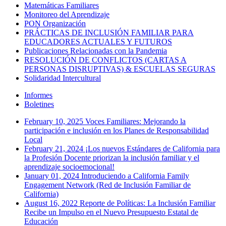
Matemáticas Familiares
Monitoreo del Aprendizaje
PON Organización
PRÁCTICAS DE INCLUSIÓN FAMILIAR PARA
EDUCADORES ACTUALES Y FUTUROS
Publicaciones Relacionadas con la Pandemia
RESOLUCIÓN DE CONFLICTOS (CARTAS A
PERSONAS DISRUPTIVAS) & ESCUELAS SEGURAS
Solidaridad Intercultural
Informes
Boletines
February 10, 2025
Voces Familiares: Mejorando la
participación e inclusión en los Planes de Responsabilidad
Local
February 21, 2024
¡Los nuevos Estándares de California para
la Profesión Docente priorizan la inclusión familiar y el
aprendizaje socioemocional!
January 01, 2024
Introduciendo a California Family
Engagement Network (Red de Inclusión Familiar de
California)
August 16, 2022
Reporte de Políticas: La Inclusión Familiar
Recibe un Impulso en el Nuevo Presupuesto Estatal de
Educación