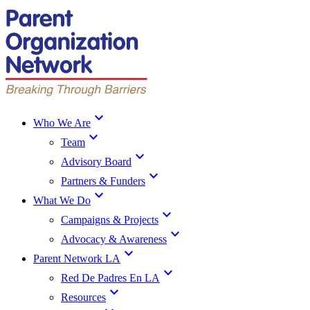
expand_more
Who We Are
expand_more
Team
expand_more
Advisory Board
expand_more
Partners & Funders
expand_more
What We Do
expand_more
Campaigns & Projects
expand_more
Advocacy & Awareness
expand_more
Parent Network LA
expand_more
Red De Padres En LA
expand_more
Resources