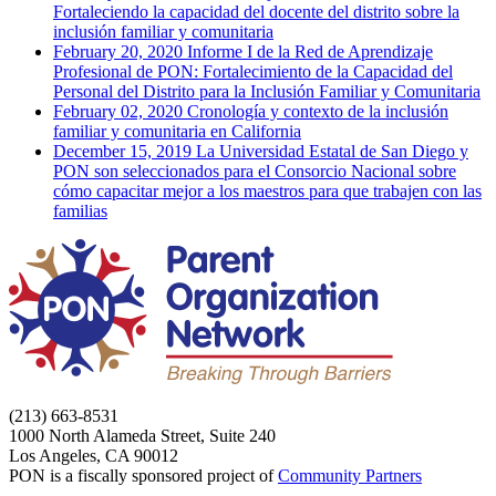
Fortaleciendo la capacidad del docente del distrito sobre la
inclusión familiar y comunitaria
February 20, 2020
Informe I de la Red de Aprendizaje
Profesional de PON: Fortalecimiento de la Capacidad del
Personal del Distrito para la Inclusión Familiar y Comunitaria
February 02, 2020
Cronología y contexto de la inclusión
familiar y comunitaria en California
December 15, 2019
La Universidad Estatal de San Diego y
PON son seleccionados para el Consorcio Nacional sobre
cómo capacitar mejor a los maestros para que trabajen con las
familias
(213) 663-8531
1000 North Alameda Street, Suite 240
Los Angeles, CA 90012
PON is a fiscally sponsored project of
Community Partners