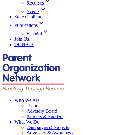
expand_more
Recursos
expand_more
Events
State Coalition
expand_more
Publications
expand_more
Español
Join Us
DONATE
Who We Are
Team
Advisory Board
Partners & Funders
What We Do
Campaigns & Projects
Advocacy & Awareness