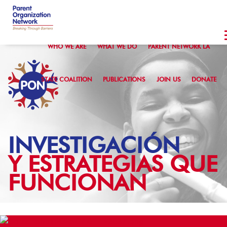
WHO WE ARE
WHAT WE DO
PARENT NETWORK LA
STATE COALITION
PUBLICATIONS
JOIN US
DONATE
INVESTIGACIÓN
Y ESTRATEGIAS QUE
FUNCIONAN