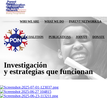
WHO WE ARE
WHAT WE DO
PARENT NETWORK LA
STATE COALITION
PUBLICATIONS
JOIN US
DONATE
Investigación
y estrategias que funcionan