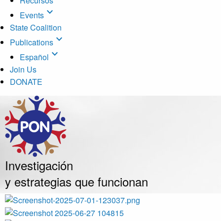
Recursos
expand_more
Events
State Coalition
expand_more
Publications
expand_more
Español
Join Us
DONATE
Investigación
y estrategias que funcionan