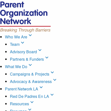
expand_more
Who We Are
expand_more
Team
expand_more
Advisory Board
expand_more
Partners & Funders
expand_more
What We Do
expand_more
Campaigns & Projects
expand_more
Advocacy & Awareness
expand_more
Parent Network LA
expand_more
Red De Padres En LA
expand_more
Resources
expand_more